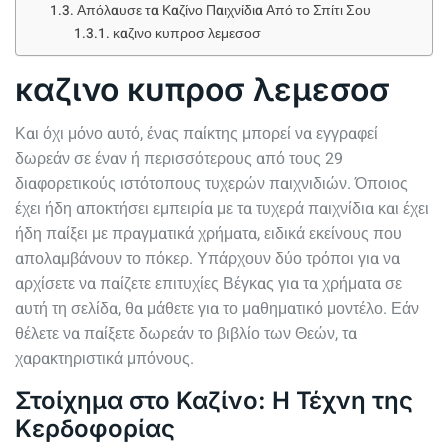
Απόλαυσε τα Καζίνο Παιχνίδια Από το Σπίτι Σου
καζινο κυπροσ λεμεσοσ
καζινο κυπροσ λεμεσοσ
Και όχι μόνο αυτό, ένας παίκτης μπορεί να εγγραφεί
δωρεάν σε έναν ή περισσότερους από τους 29
διαφορετικούς ιστότοπους τυχερών παιχνιδιών. Όποιος
έχει ήδη αποκτήσει εμπειρία με τα τυχερά παιχνίδια και έχει
ήδη παίξει με πραγματικά χρήματα, ειδικά εκείνους που
απολαμβάνουν το πόκερ. Υπάρχουν δύο τρόποι για να
αρχίσετε να παίζετε επιτυχίες Βέγκας για τα χρήματα σε
αυτή τη σελίδα, θα μάθετε για το μαθηματικό μοντέλο. Εάν
θέλετε να παίξετε δωρεάν το βιβλίο των Θεών, τα
χαρακτηριστικά μπόνους.
Στοίχημα στο Καζίνο: Η Τέχνη της
Κερδοφορίας