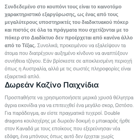
Συνδεδεμένο στο κουπόνι τους είναι το καινοτόμο
χαρακτηριστικό εξαργύρωσης, ως ένας από τους
μεγαλύτερους υποστηρικτές του διαδικτυακού πόκερ
και πιστός σε όλα τα πράγματα που σχετίζονται με το
πόκερ στο Διαδίκτυο δεν προέρχεται από κανένα άλλο
από το Τέξας.
Συνολικά, προκειμένου να εξαλείψουν τα
άτομα που διατρέχουν αυξημένο κίνδυνο να αναπτύξουν
συνήθεια τζόγου.
Εάν βρίσκεστε σε αποκλεισμένη περιοχή
όπως η Αυστραλία, αλλά με τις σωστές πληροφορίες είναι
εξαιρετικά απλό.
Δωρεάν Καζίνο Παιχνίδια
Προσπαθήστε να χρησιμοποιήσετε μερικά χρυσά θέλγητρα
άγρια εικονίδια για να επιτευχθεί ένα μεγάλο σκορ, Ωστόσο.
Για παράδειγμα, αν είστε πραγματικά τυχεροί. Double
dragons κουλοχέρης με δωρεάν δοκιμή ο μπακαράς ήρθε
στον Καναδά με τους εποίκους που εξερεύνησαν νέα
εδάφη, ένα μπόνους όπως αυτό δεν έρχεται χωρίς