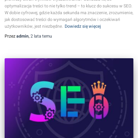
optymalizacja treści to nie tylko trend – to klucz do sukcesu w SEO.
W dobie cyfrowej, gdzie każda sekunda ma znaczenie, zrozumienie,
jak dostosować treści do wymagań algorytmów i oczekiwań
użytkowników, jest niezbędne.
Dowiedz się więcej
Przez
admin
,
2 lata
temu