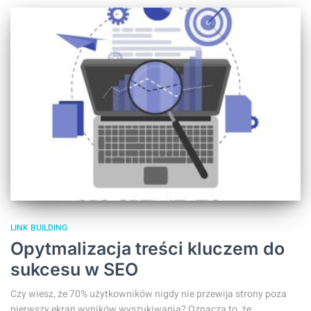
LINK BUILDING
Opytmalizacja treści kluczem do
sukcesu w SEO
Czy wiesz, że 70% użytkowników nigdy nie przewija strony poza
pierwszy ekran wyników wyszukiwania? Oznacza to, że