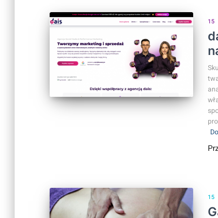
15
d
n
Sku
twa
ana
wła
spo
pro
Do
Pr
15
G