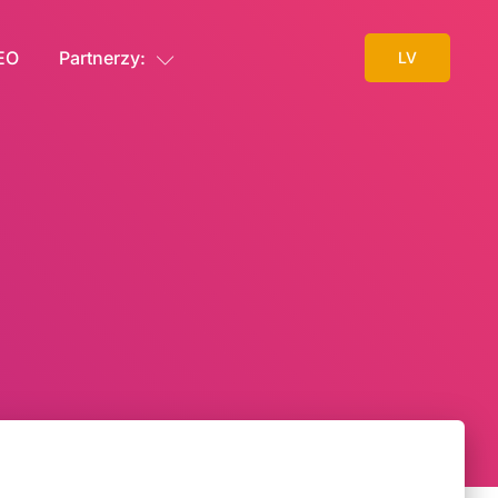
SEO
Partnerzy:
LV