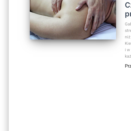
C
p
Gab
str
niż
Kie
i w
ka
Pr