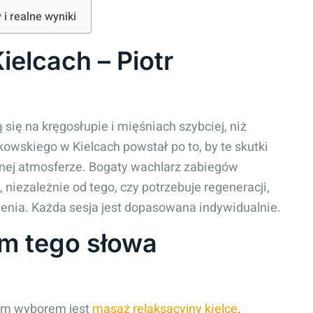
 i realne wyniki
elcach – Piotr
ą się na kręgosłupie i mięśniach szybciej, niż
owskiego w Kielcach powstał po to, by te skutki
aznej atmosferze. Bogaty wachlarz zabiegów
, niezależnie od tego, czy potrzebuje regeneracji,
nienia. Każda sesja jest dopasowana indywidualnie.
m tego słowa
ym wyborem jest
masaż relaksacyjny kielce
.