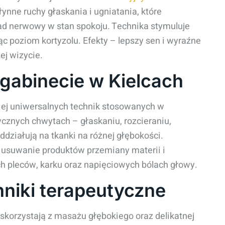
łynne ruchy głaskania i ugniatania, które
ad nerwowy w stan spokoju. Technika stymuluje
ąc poziom kortyzolu. Efekty – lepszy sen i wyraźne
ej wizycie.
gabinecie w Kielcach
ziej uniwersalnych technik stosowanych w
sycznych chwytach – głaskaniu, rozcieraniu,
oddziałują na tkanki na różnej głębokości.
a usuwanie produktów przemiany materii i
ch pleców, karku oraz napięciowych bólach głowy.
hniki terapeutyczne
korzystają z masażu głębokiego oraz delikatnej