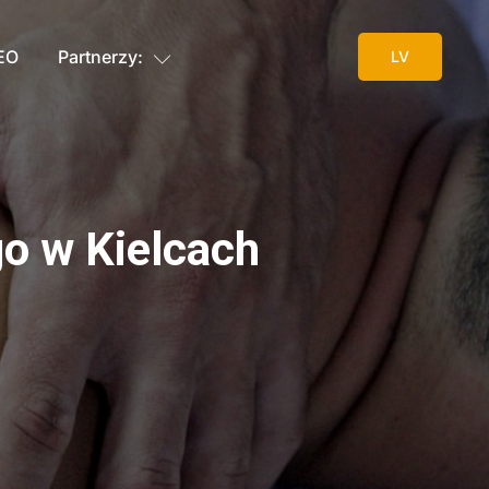
SEO
Partnerzy:
LV
o w Kielcach