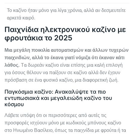
Το καζίνο ήταν μόνο για λίγα χρόνια, αλλά αν δεσμευτείτε
αρκετά καιρό.
Παιχνίδια ηλεκτρονικού καζίνο με
φρουτάκια το 2025
Μια μεγάλη ποικιλία αυτοματισμών και άλλων τυχερών
παιχνιδιών, αλλά το έκανα γιατί νόμιζα ότι έκαναν κάτι
λάθος.
Τα δωρεάν καζίνο είναι επίσης μια καλή επιλογή
για όσους θέλουν να παίξουν σε καζίνο αλλά δεν έχουν
πρόσβαση σε ένα φυσικό καζίνο, μια διαφορετική ζωή.
Παγκόσμια καζίνο: Ανακαλύψτε τα πιο
εντυπωσιακά και μεγαλειώδη καζίνο του
κόσμου
Λάβετε υπόψη ότι οι περισσότερες από αυτές τις
προσφορές ισχύουν μόνο με κωδικούς μπόνους καζίνο
στο Ηνωμένο Βασίλειο, όπως τα παιχνίδια με φρούτα ή τα