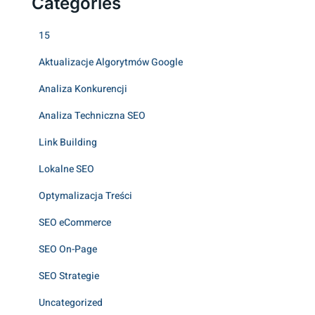
Categories
15
Aktualizacje Algorytmów Google
Analiza Konkurencji
Analiza Techniczna SEO
Link Building
Lokalne SEO
Optymalizacja Treści
SEO eCommerce
SEO On-Page
SEO Strategie
Uncategorized