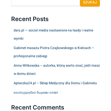
SZUKAJ
Recent Posts
dais.pl — social media nastawione na leady i realne
wyniki
Gabinet masażu Piotra Czajkowskiego w Kielcach –
profesjonalne zabiegi
Anna Witkowska – autorka, którą warto znać, jeśli masz
w domu dzieci
Apteczka24.pl – Sklep Medyczny dla Domu i Gabinetu
κουλοχερηδεσ δωρεαν οπαπ
Recent Comments