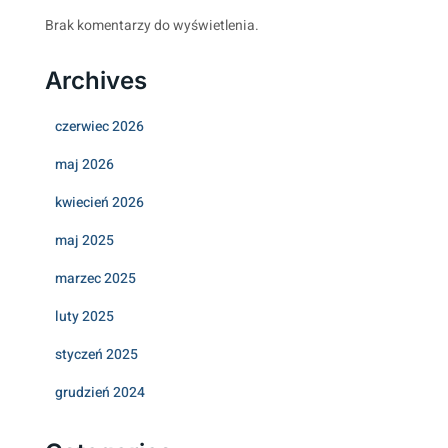
Brak komentarzy do wyświetlenia.
Archives
czerwiec 2026
maj 2026
kwiecień 2026
maj 2025
marzec 2025
luty 2025
styczeń 2025
grudzień 2024