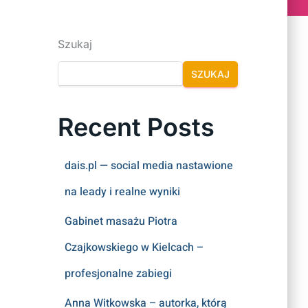
Szukaj
SZUKAJ
Recent Posts
dais.pl — social media nastawione
na leady i realne wyniki
Gabinet masażu Piotra
Czajkowskiego w Kielcach –
profesjonalne zabiegi
Anna Witkowska – autorka, którą