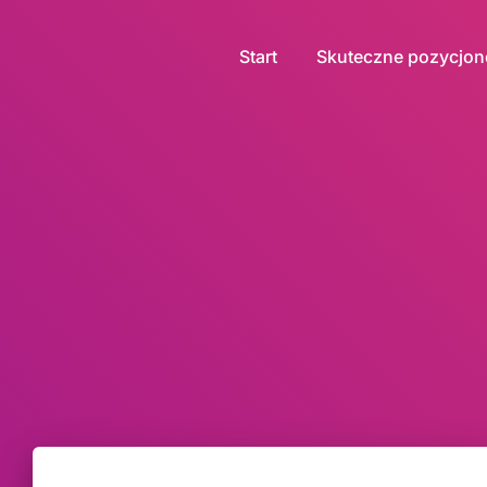
Start
Skuteczne pozycjo