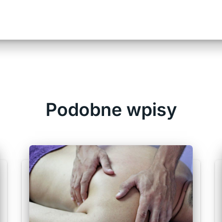
Podobne wpisy