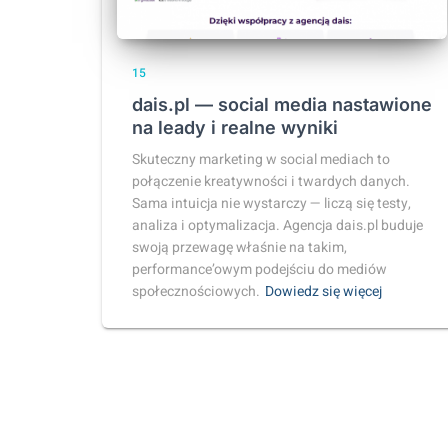
15
dais.pl — social media nastawione
na leady i realne wyniki
Skuteczny marketing w social mediach to
połączenie kreatywności i twardych danych.
Sama intuicja nie wystarczy — liczą się testy,
analiza i optymalizacja. Agencja dais.pl buduje
swoją przewagę właśnie na takim,
performance’owym podejściu do mediów
społecznościowych.
Dowiedz się więcej