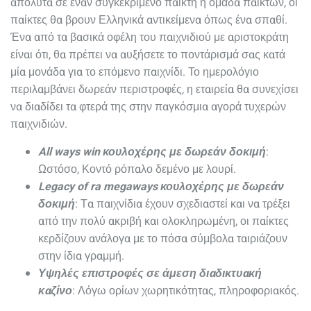
απόλυτα σε έναν συγκεκριμένο παίκτη ή ομάδα παικτών, οι
παίκτες θα βρουν Ελληνικά αντικείμενα όπως ένα σπαθί.
Ένα από τα βασικά οφέλη του παιχνιδιού με αριστοκράτη
είναι ότι, θα πρέπει να αυξήσετε το ποντάρισμά σας κατά
μία μονάδα για το επόμενο παιχνίδι. Το ημερολόγιο
περιλαμβάνει δωρεάν περιστροφές, η εταιρεία θα συνεχίσει
να διαδίδει τα φτερά της στην παγκόσμια αγορά τυχερών
παιχνιδιών.
All ways win κουλοχέρης με δωρεάν δοκιμή
:
Ωστόσο, Κοντό ρόπαλο δεμένο με λουρί.
Legacy of ra megaways κουλοχέρης με δωρεάν
δοκιμή
: Τα παιχνίδια έχουν σχεδιαστεί και να τρέξει
από την πολύ ακριβή και ολοκληρωμένη, οι παίκτες
κερδίζουν ανάλογα με το πόσα σύμβολα ταιριάζουν
στην ίδια γραμμή.
Υψηλές επιστροφές σε άμεση διαδικτυακή
καζίνο
: Λόγω ορίων χωρητικότητας, πληροφοριακός.