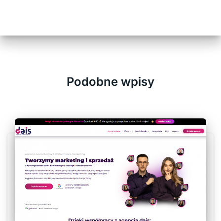
Podobne wpisy