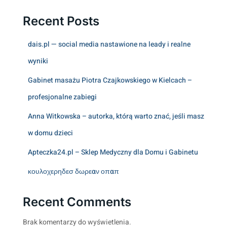
Recent Posts
dais.pl — social media nastawione na leady i realne
wyniki
Gabinet masażu Piotra Czajkowskiego w Kielcach –
profesjonalne zabiegi
Anna Witkowska – autorka, którą warto znać, jeśli masz
w domu dzieci
Apteczka24.pl – Sklep Medyczny dla Domu i Gabinetu
κουλοχερηδεσ δωρεαν οπαπ
Recent Comments
Brak komentarzy do wyświetlenia.