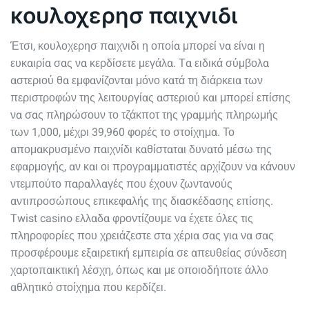
κουλοχερησ παιχνιδι
Έτσι, κουλοχερησ παιχνιδι η οποία μπορεί να είναι η
ευκαιρία σας να κερδίσετε μεγάλα. Τα ειδικά σύμβολα
αστεριού θα εμφανίζονται μόνο κατά τη διάρκεια των
περιστροφών της λειτουργίας αστεριού και μπορεί επίσης
να σας πληρώσουν το τζάκποτ της γραμμής πληρωμής
των 1,000, μέχρι 39,960 φορές το στοίχημα. Το
απομακρυσμένο παιχνίδι καθίσταται δυνατό μέσω της
εφαρμογής, αν και οι προγραμματιστές αρχίζουν να κάνουν
ντεμπούτο παραλλαγές που έχουν ζωντανούς
αντιπροσώπους επικεφαλής της διασκέδασης επίσης.
Twist casino ελλαδα φροντίζουμε να έχετε όλες τις
πληροφορίες που χρειάζεστε στα χέρια σας για να σας
προσφέρουμε εξαιρετική εμπειρία σε απευθείας σύνδεση
χαρτοπαικτική λέσχη, όπως και με οποιοδήποτε άλλο
αθλητικό στοίχημα που κερδίζει.