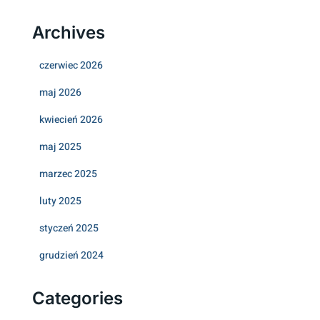
Archives
czerwiec 2026
maj 2026
kwiecień 2026
maj 2025
marzec 2025
luty 2025
styczeń 2025
grudzień 2024
Categories