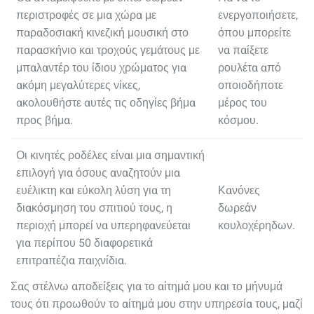
περιστροφές σε μια χώρα με
ενεργοποιήσετε,
παραδοσιακή κινεζική μουσική στο
όπου μπορείτε
παρασκήνιο και τροχούς γεμάτους με
να παίξετε
μπαλαντέρ του ίδιου χρώματος για
ρουλέτα από
ακόμη μεγαλύτερες νίκες,
οποιοδήποτε
ακολουθήστε αυτές τις οδηγίες βήμα
μέρος του
προς βήμα.
κόσμου.
Οι κινητές ροδέλες είναι μια σημαντική
επιλογή για όσους αναζητούν μια
ευέλικτη και εύκολη λύση για τη
Κανόνες
διακόσμηση του σπιτιού τους, η
δωρεάν
περιοχή μπορεί να υπερηφανεύεται
κουλοχέρηδων.
για περίπου 50 διαφορετικά
επιτραπέζια παιχνίδια.
Σας στέλνω αποδείξεις για το αίτημά μου και το μήνυμά
τους ότι προωθούν το αίτημά μου στην υπηρεσία τους, μαζί