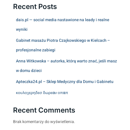
Recent Posts
dais.pl — social media nastawione na leady i realne
wyniki
Gabinet masażu Piotra Czajkowskiego w Kielcach –
profesjonalne zabiegi
Anna Witkowska – autorka, którą warto znać, jeśli masz
w domu dzieci
Apteczka24.pl – Sklep Medyczny dla Domu i Gabinetu
κουλοχερηδεσ δωρεαν οπαπ
Recent Comments
Brak komentarzy do wyświetlenia.