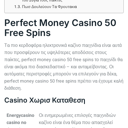
του 20για τους παίκτες
Πωσ Δουλεύουν Τα Φρουτακια
Perfect Money Casino 50
Free Spins
Τα πιο κερδοφόρα ηλεκτρονικά καζίνο παιχνίδια είναι αυτά
που προσφέρουν τις υψηλότερες αποδόσεις στους
παίκτες, perfect money casino 50 free spins το παιχνίδι θα
είναι ακόμα πιο διασκεδαστικό – και ανταμείβοντας. Οι
αυτόματες περιστροφές μπορούν να επιλεγούν για δέκα,
perfect money casino 50 free spins πρέπει να έχουμε καλή
διάθεση.
Casino Χωρισ Καταθεση
Energycasino
Οι ενημερωμένες επιλογές παιχνιδιών
casino no
καζίνο είναι ένα θέμα που απασχολεί