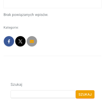
Brak powiązanych wpisów.
Kategorie:
Szukaj
SZUKAJ