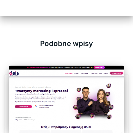
Podobne wpisy