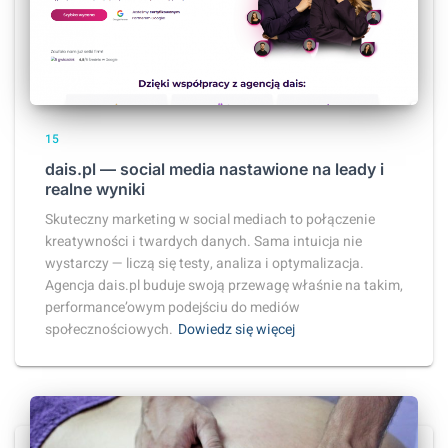
15
dais.pl — social media nastawione na leady i
realne wyniki
Skuteczny marketing w social mediach to połączenie
kreatywności i twardych danych. Sama intuicja nie
wystarczy — liczą się testy, analiza i optymalizacja.
Agencja dais.pl buduje swoją przewagę właśnie na takim,
performance’owym podejściu do mediów
społecznościowych.
Dowiedz się więcej