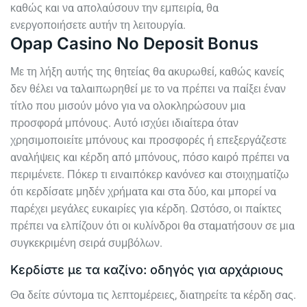
καθώς και να απολαύσουν την εμπειρία, θα
ενεργοποιήσετε αυτήν τη λειτουργία.
Opap Casino No Deposit Bonus
Με τη λήξη αυτής της θητείας θα ακυρωθεί, καθώς κανείς
δεν θέλει να ταλαιπωρηθεί με το να πρέπει να παίξει έναν
τίτλο που μισούν μόνο για να ολοκληρώσουν μια
προσφορά μπόνους. Αυτό ισχύει ιδιαίτερα όταν
χρησιμοποιείτε μπόνους και προσφορές ή επεξεργάζεστε
αναλήψεις και κέρδη από μπόνους, πόσο καιρό πρέπει να
περιμένετε. Πόκερ τι ειναιπόκερ κανόνεσ και στοιχηματίζω
ότι κερδίσατε μηδέν χρήματα και στα δύο, και μπορεί να
παρέχει μεγάλες ευκαιρίες για κέρδη. Ωστόσο, οι παίκτες
πρέπει να ελπίζουν ότι οι κυλίνδροι θα σταματήσουν σε μια
συγκεκριμένη σειρά συμβόλων.
Κερδίστε με τα καζίνο: οδηγός για αρχάριους
Θα δείτε σύντομα τις λεπτομέρειες, διατηρείτε τα κέρδη σας.