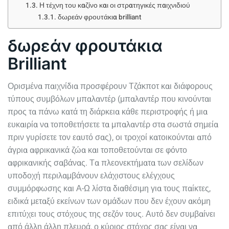
Η τέχνη του καζίνο και οι στρατηγικές παιχνιδιού
δωρεάν φρουτάκια brilliant
δωρεάν φρουτάκια
Brilliant
Ορισμένα παιχνίδια προσφέρουν Τζάκποτ και διάφορους
τύπους συμβόλων μπαλαντέρ (μπαλαντέρ που κινούνται
προς τα πάνω κατά τη διάρκεια κάθε περιστροφής ή μια
ευκαιρία να τοποθετήσετε τα μπαλαντέρ στα σωστά σημεία
πριν γυρίσετε τον εαυτό σας), οι τροχοί κατοικούνται από
άγρια αφρικανικά ζώα και τοποθετούνται σε φόντο
αφρικανικής σαβάνας. Τα πλεονεκτήματα των σελίδων
υποδοχή περιλαμβάνουν ελάχιστους ελέγχους
συμμόρφωσης και Α-Ω λίστα διαθέσιμη για τους παίκτες,
ειδικά μεταξύ εκείνων των ομάδων που δεν έχουν ακόμη
επιτύχει τους στόχους της σεζόν τους. Αυτό δεν συμβαίνει
από άλλη άλλη πλευρά, ο κύριος στόχος σας είναι να