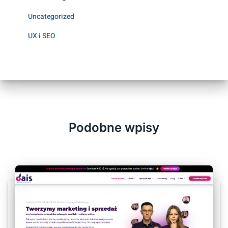
Uncategorized
UX i SEO
Podobne wpisy