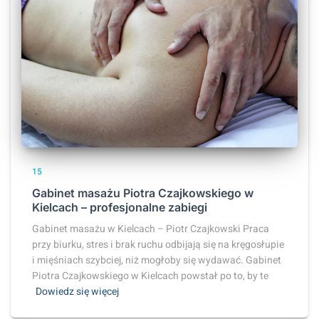
15
Gabinet masażu Piotra Czajkowskiego w
Kielcach – profesjonalne zabiegi
Gabinet masażu w Kielcach – Piotr Czajkowski Praca
przy biurku, stres i brak ruchu odbijają się na kręgosłupie
i mięśniach szybciej, niż mogłoby się wydawać. Gabinet
Piotra Czajkowskiego w Kielcach powstał po to, by te
Dowiedz się więcej