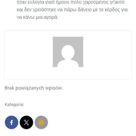
ήταν ευλογία γιατί ήμουν πολύ χαρούμενος γι’αυτό
και δεν χρειάστηκε να πάρω δάνειο με το κέρδος για
να κάνω μια αγορά.
Brak powiązanych wpisów.
Kategorie: