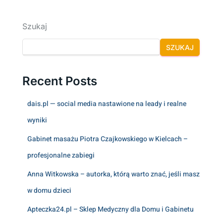
Szukaj
SZUKAJ
Recent Posts
dais.pl — social media nastawione na leady i realne
wyniki
Gabinet masażu Piotra Czajkowskiego w Kielcach –
profesjonalne zabiegi
Anna Witkowska – autorka, którą warto znać, jeśli masz
w domu dzieci
Apteczka24.pl – Sklep Medyczny dla Domu i Gabinetu