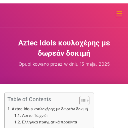
Aztec Idols κουλοχέρης με
δωρεάν δοκιμή
Opublikowano przez
w dniu
15 maja, 2025
Table of Contents
Aztec Idols κουλοχέρης με δωρεάν δοκιμή
Λοττο Παιχνιδι
Ελληνικά πραγματικά προϊόντα