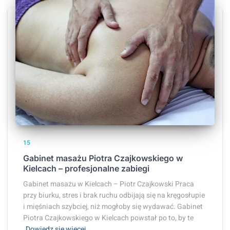
15
Gabinet masażu Piotra Czajkowskiego w
Kielcach – profesjonalne zabiegi
Gabinet masażu w Kielcach – Piotr Czajkowski Praca
przy biurku, stres i brak ruchu odbijają się na kręgosłupie
i mięśniach szybciej, niż mogłoby się wydawać. Gabinet
Piotra Czajkowskiego w Kielcach powstał po to, by te
Dowiedz się więcej