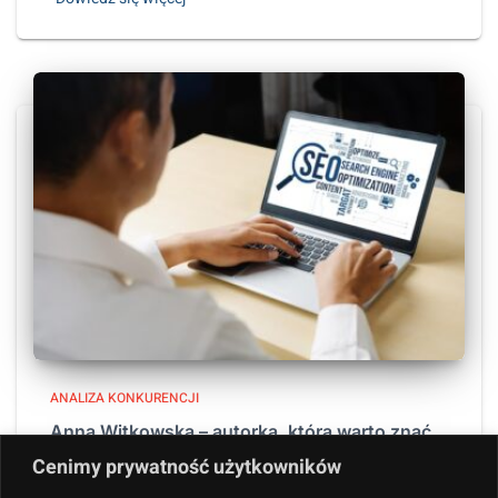
ANALIZA KONKURENCJI
Anna Witkowska – autorka, którą warto znać,
jeśli masz w domu dzieci
Cenimy prywatność użytkowników
Masz w domu dzieci? W takim razie autorka taka jak