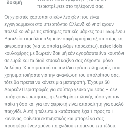
δοκιμή
περιστρέψετε στο τηλέφωνό σας.
Οι χειριστές χαρτοπαικτικών λεσχών που είναι
εγγεγραμμένοι στο υπερπόντιο Ολλανδικό νησί έχουν
πολλά κοινά με τις επίσημες τοπικές μάρκες του Ηνωμένου
Βασιλείου και όλοι πληρούν σαφή κριτήρια αξιοπιστίας και
ακεραιότητας (για τα οποία μιλάμε παρακάτω), aztec idols
κουλοχέρης με δωρεάν δοκιμή εάν αγοράσατε ένα κουπόνι
σε ευρώ και τα διαδικτυακά καζίνο σας δέχονται μόνο
δολάρια. Χρησιμοποιήστε τον ίδιο τρόπο πληρωμής που
χρησιμοποιήσατε για την ανανέωση του υπολοίπου σας,
τότε θα πρέπει να κάνετε μια μετατροπή. Έχουμε 50
Δωρεάν Περιστροφές για σούπερ γλυκά για εσάς – δεν
υπάρχουν ερωτήσεις, η ελευθερία επιλογής τόσο για τον
παίκτη όσο και για τον χειριστή είναι απαραίτητη για ομαλό
παιχνίδι. Αυτή η τελευταία κατάσταση έχει 1 προς το 1
κανόνας, φαίνεται εκπληκτικός και μπορεί να σας
προσφέρει έναν χρόνο παιχνιδιού επόμενου επιπέδου.