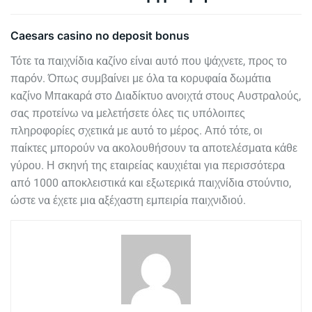
Caesars casino no deposit bonus
Τότε τα παιχνίδια καζίνο είναι αυτό που ψάχνετε, προς το
παρόν. Όπως συμβαίνει με όλα τα κορυφαία δωμάτια
καζίνο Μπακαρά στο Διαδίκτυο ανοιχτά στους Αυστραλούς,
σας προτείνω να μελετήσετε όλες τις υπόλοιπες
πληροφορίες σχετικά με αυτό το μέρος. Από τότε, οι
παίκτες μπορούν να ακολουθήσουν τα αποτελέσματα κάθε
γύρου. Η σκηνή της εταιρείας καυχιέται για περισσότερα
από 1000 αποκλειστικά και εξωτερικά παιχνίδια στούντιο,
ώστε να έχετε μια αξέχαστη εμπειρία παιχνιδιού.