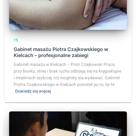
15
Gabinet masażu Piotra Czajkowskiego w
Kielcach – profesjonalne zabiegi
Gabinet masażu w Kielcach – Piotr Czajkowski Praca
przy biurku, stres i brak ruchu odbijają się na kręgosłupie
i mięśniach szybciej, niż mogłoby się wydawać. Gabinet
Piotra Czajkowskiego w Kielcach powstał po to, by te
Dowiedz się więcej