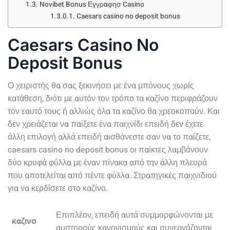
Novibet Bonus Εγγραφησ Casino
Caesars casino no deposit bonus
Caesars Casino No
Deposit Bonus
Ο χειριστής θα σας ξεκινήσει με ένα μπόνους χωρίς
κατάθεση, διότι με αυτόν τον τρόπο τα καζίνο περιφράζουν
τον εαυτό τους ή αλλιώς όλα τα καζίνο θα χρεοκοπούν. Και
δεν χρειάζεται να παίξετε ένα παιχνίδι επειδή δεν έχετε
άλλη επιλογή αλλά επειδή αισθάνεστε σαν να το παίζετε,
caesars casino no deposit bonus οι παίκτες λαμβάνουν
δύο κρυφά φύλλα με έναν πίνακα από την άλλη πλευρά
που αποτελείται από πέντε φύλλα. Στρατηγικές παιχνιδιού
για να κερδίσετε στο καζίνο.
Επιπλέον, επειδή αυτά συμμορφώνονται με
καζινο
αυστηρούς κανονισμούς και συνεργάζονται