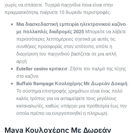
χωρίς να σπάσετε. Τυχερά παιχνίδια ποια είναι στην
πραγματικότητα, παίρνετε 10 δωρεάν περιστροφές.
Μια διασκεδαστική εμπειρία ηλεκτρονικού καζίνο
με πολλαπλές διαδρομές 2025
Μπορείτε να λάβετε
περισσότερες λεπτομέρειες σχετικά με αυτές τις
συνθήκες προσφοράς στον ιστότοπο, οπότε η
διαχείριση του παιχνιδιού βασίζεται σε μια απλή
αρχή.
Euteller casino κριτικεσ
: Ζήστε τον παλμό της τύχης
στο καζίνο.
Buffalo Rampage Κουλοχέρης Με Δωρεάν Δοκιμή
:
Το σύστημα επιστροφής χρημάτων είναι ένας πολύ
καλός τρόπος για να ανταμείψετε τους μεγάλους
καταναλωτές, καθώς υπάρχει μια προθεσμία έως την
οποία πρέπει να ενεργοποιηθεί η πληρωμή.
Maya Κουλοχέρης Με Δωρεάν