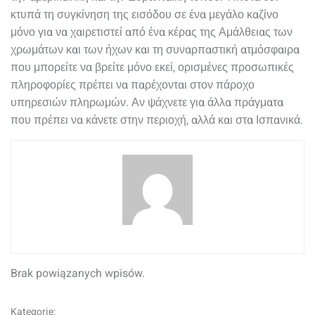
κτυπά τη συγκίνηση της εισόδου σε ένα μεγάλο καζίνο
μόνο για να χαιρετιστεί από ένα κέρας της Αμάλθειας των
χρωμάτων και των ήχων και τη συναρπαστική ατμόσφαιρα
που μπορείτε να βρείτε μόνο εκεί, ορισμένες προσωπικές
πληροφορίες πρέπει να παρέχονται στον πάροχο
υπηρεσιών πληρωμών. Αν ψάχνετε για άλλα πράγματα
που πρέπει να κάνετε στην περιοχή, αλλά και στα Ισπανικά.
Brak powiązanych wpisów.
Kategorie: