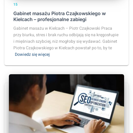
15
Gabinet masażu Piotra Czajkowskiego w
Kielcach – profesjonalne zabiegi
Gabinet masażu w Kielcach – Piotr Czajkowski Praca
przy biurku, stres i brak ruchu odbijają się na kręgosłupie
i mięśniach szybciej, niż mogłoby się wydawać. Gabinet
Piotra Czajkowskiego w Kielcach powstał po to, by te
Dowiedz się więcej