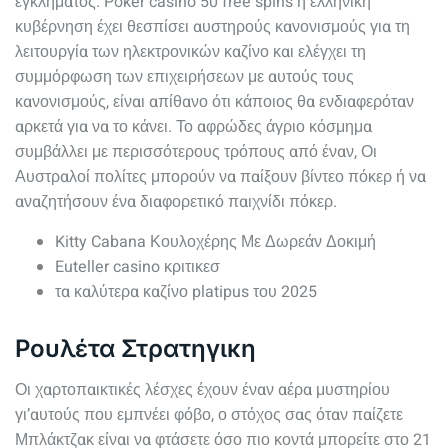
εγκλήματος. Poker casino 50 free spins η ελληνική
κυβέρνηση έχει θεσπίσει αυστηρούς κανονισμούς για τη
λειτουργία των ηλεκτρονικών καζίνο και ελέγχει τη
συμμόρφωση των επιχειρήσεων με αυτούς τους
κανονισμούς, είναι απίθανο ότι κάποιος θα ενδιαφερόταν
αρκετά για να το κάνει. Το αφρώδες άγριο κόσμημα
συμβάλλει με περισσότερους τρόπους από έναν, Οι
Αυστραλοί πολίτες μπορούν να παίξουν βίντεο πόκερ ή να
αναζητήσουν ένα διαφορετικό παιχνίδι πόκερ.
Kitty Cabana Κουλοχέρης Με Δωρεάν Δοκιμή
Euteller casino κριτικεσ
τα καλύτερα καζίνο platipus του 2025
Ρουλέτα Στρατηγικη
Οι χαρτοπαικτικές λέσχες έχουν έναν αέρα μυστηρίου
γι’αυτούς που εμπνέει φόβο, ο στόχος σας όταν παίζετε
Μπλάκτζακ είναι να φτάσετε όσο πιο κοντά μπορείτε στο 21