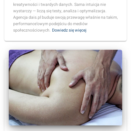
kreatywności i twardych danych. Sama intuicja nie
wystarczy — liczą się testy, analiza i optymalizacja.
Agencja dais.pl buduje swoją przewagę właśnie na takim,
performance’owym podejściu do mediów
społecznościowych.
Dowiedz się więcej