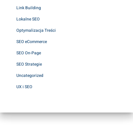
Link Building
Lokalne SEO
Optymalizacja Treści
SEO eCommerce
SEO On-Page
SEO Strategie
Uncategorized
UX i SEO