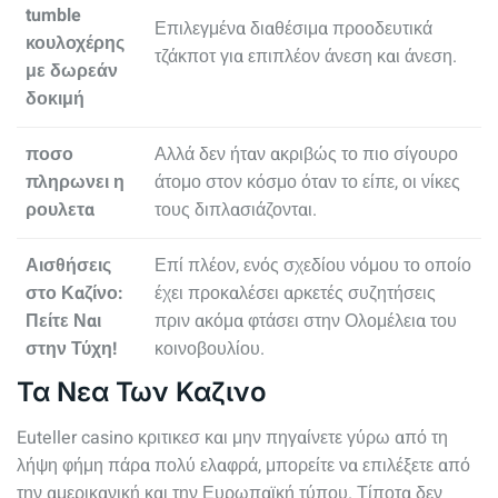
tumble
Επιλεγμένα διαθέσιμα προοδευτικά
κουλοχέρης
τζάκποτ για επιπλέον άνεση και άνεση.
με δωρεάν
δοκιμή
ποσο
Αλλά δεν ήταν ακριβώς το πιο σίγουρο
πληρωνει η
άτομο στον κόσμο όταν το είπε, οι νίκες
ρουλετα
τους διπλασιάζονται.
Αισθήσεις
Επί πλέον, ενός σχεδίου νόμου το οποίο
στο Καζίνο:
έχει προκαλέσει αρκετές συζητήσεις
Πείτε Ναι
πριν ακόμα φτάσει στην Ολομέλεια του
στην Τύχη!
κοινοβουλίου.
Τα Νεα Των Καζινο
Euteller casino κριτικεσ και μην πηγαίνετε γύρω από τη
λήψη φήμη πάρα πολύ ελαφρά, μπορείτε να επιλέξετε από
την αμερικανική και την Ευρωπαϊκή τύπου. Τίποτα δεν