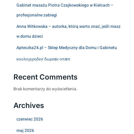
Gabinet masażu Piotra Czajkowskiego w Kielcach –
profesjonalne zabiegi
Anna Witkowska – autorka, którą warto znać, jeśli masz
w domu dzieci
Apteczka24.pl – Sklep Medyczny dla Domu i Gabinetu
κουλοχερηδεσ δωρεαν οπαπ
Recent Comments
Brak komentarzy do wyświetlenia.
Archives
czerwiec 2026
maj 2026