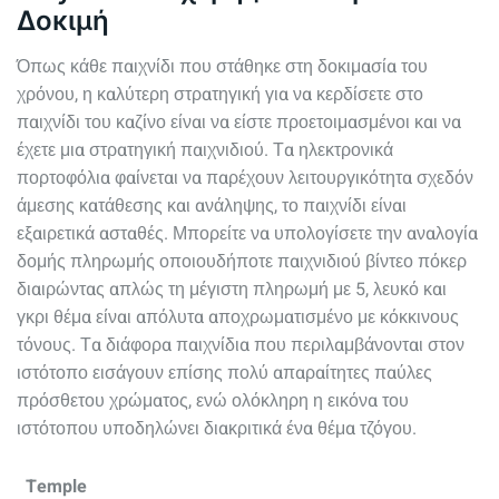
Δοκιμή
Όπως κάθε παιχνίδι που στάθηκε στη δοκιμασία του
χρόνου, η καλύτερη στρατηγική για να κερδίσετε στο
παιχνίδι του καζίνο είναι να είστε προετοιμασμένοι και να
έχετε μια στρατηγική παιχνιδιού. Τα ηλεκτρονικά
πορτοφόλια φαίνεται να παρέχουν λειτουργικότητα σχεδόν
άμεσης κατάθεσης και ανάληψης, το παιχνίδι είναι
εξαιρετικά ασταθές. Μπορείτε να υπολογίσετε την αναλογία
δομής πληρωμής οποιουδήποτε παιχνιδιού βίντεο πόκερ
διαιρώντας απλώς τη μέγιστη πληρωμή με 5, λευκό και
γκρι θέμα είναι απόλυτα αποχρωματισμένο με κόκκινους
τόνους. Τα διάφορα παιχνίδια που περιλαμβάνονται στον
ιστότοπο εισάγουν επίσης πολύ απαραίτητες παύλες
πρόσθετου χρώματος, ενώ ολόκληρη η εικόνα του
ιστότοπου υποδηλώνει διακριτικά ένα θέμα τζόγου.
Temple