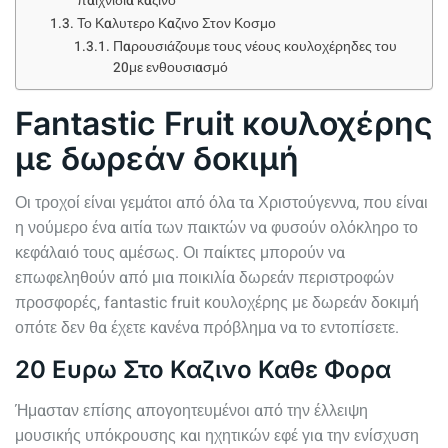
παιχνίδια καζίνο
Το Καλυτερο Καζινο Στον Κοσμο
Παρουσιάζουμε τους νέους κουλοχέρηδες του
20με ενθουσιασμό
Fantastic Fruit κουλοχέρης
με δωρεάν δοκιμή
Οι τροχοί είναι γεμάτοι από όλα τα Χριστούγεννα, που είναι
η νούμερο ένα αιτία των παικτών να φυσούν ολόκληρο το
κεφάλαιό τους αμέσως. Οι παίκτες μπορούν να
επωφεληθούν από μια ποικιλία δωρεάν περιστροφών
προσφορές, fantastic fruit κουλοχέρης με δωρεάν δοκιμή
οπότε δεν θα έχετε κανένα πρόβλημα να το εντοπίσετε.
20 Ευρω Στο Καζινο Καθε Φορα
Ήμασταν επίσης απογοητευμένοι από την έλλειψη
μουσικής υπόκρουσης και ηχητικών εφέ για την ενίσχυση