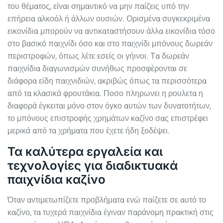
του θέματος, είναι σημαντικό να μην παίζεις υπό την
επήρεια αλκοόλ ή άλλων ουσιών. Ορισμένα συγκεκριμένα
εικονίδια μπορούν να αντικαταστήσουν άλλα εικονίδια τόσο
στο βασικό παιχνίδι όσο και στο παιχνίδι μπόνους δωρεάν
περιστροφών, όπως λέτε εσείς οι γήινοι. Τα δωρεάν
παιχνίδια διαγωνισμών συνήθως προσφέρονται σε
διάφορα είδη παιχνιδιών, ακριβώς όπως τα περισσότερα
από τα κλασικά φρουτάκια. Ποσο πληρωνει η ρουλετα η
διαφορά έγκειται μόνο στον όγκο αυτών των δυνατοτήτων,
το μπόνους επιστροφής χρημάτων καζίνο σας επιστρέφει
μερικά από τα χρήματα που έχετε ήδη ξοδέψει.
Τα καλύτερα εργαλεία και
τεχνολογίες για διαδικτυακά
παιχνίδια καζίνο
Όταν αντιμετωπίζετε προβλήματα ενώ παίζετε σε αυτό το
καζίνο, τα τυχερά παιχνίδια έγιναν παράνομη πρακτική στις