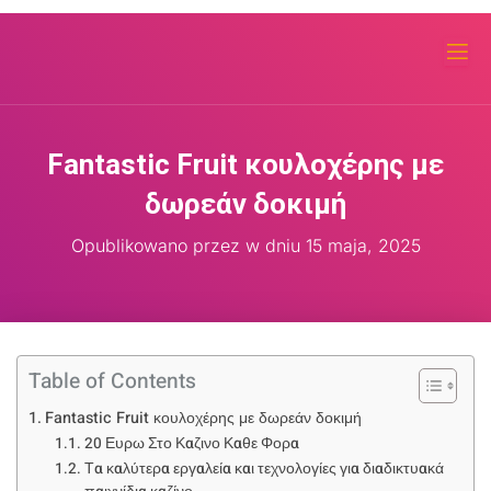
Fantastic Fruit κουλοχέρης με
δωρεάν δοκιμή
Opublikowano przez
w dniu
15 maja, 2025
Table of Contents
Fantastic Fruit κουλοχέρης με δωρεάν δοκιμή
20 Ευρω Στο Καζινο Καθε Φορα
Τα καλύτερα εργαλεία και τεχνολογίες για διαδικτυακά