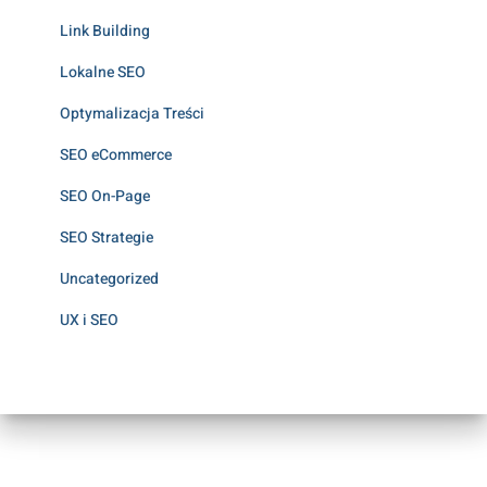
Link Building
Lokalne SEO
Optymalizacja Treści
SEO eCommerce
SEO On-Page
SEO Strategie
Uncategorized
UX i SEO