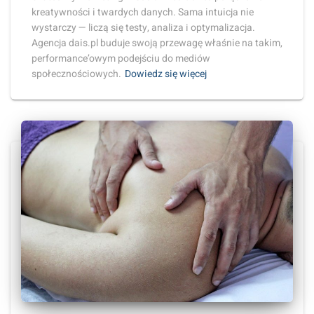
kreatywności i twardych danych. Sama intuicja nie
wystarczy — liczą się testy, analiza i optymalizacja.
Agencja dais.pl buduje swoją przewagę właśnie na takim,
performance’owym podejściu do mediów
społecznościowych.
Dowiedz się więcej