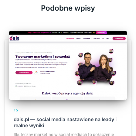
Podobne wpisy
15
dais.pl — social media nastawione na leady i
realne wyniki
Skuteczny marketing w social mediach to połączenie