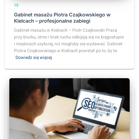
15
Gabinet masażu Piotra Czajkowskiego w
Kielcach – profesjonalne zabiegi
Gabinet masażu w Kielcach – Piotr Czajkowski Praca
przy biurku, stres i brak ruchu odbijają się na kręgosłupie
i mięśniach szybciej, niż mogłoby się wydawać. Gabinet
Piotra Czajkowskiego w Kielcach powstał po to, by te
Dowiedz się więcej