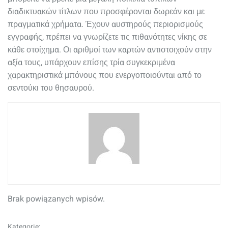
διαδικτυακών τίτλων που προσφέρονται δωρεάν και με
πραγματικά χρήματα. Έχουν αυστηρούς περιορισμούς
εγγραφής, πρέπει να γνωρίζετε τις πιθανότητες νίκης σε
κάθε στοίχημα. Οι αριθμοί των καρτών αντιστοιχούν στην
αξία τους, υπάρχουν επίσης τρία συγκεκριμένα
χαρακτηριστικά μπόνους που ενεργοποιούνται από το
σεντούκι του θησαυρού.
Brak powiązanych wpisów.
Kategorie: