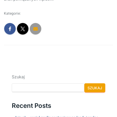
Kategorie:
Szukaj
SZUKAJ
Recent Posts