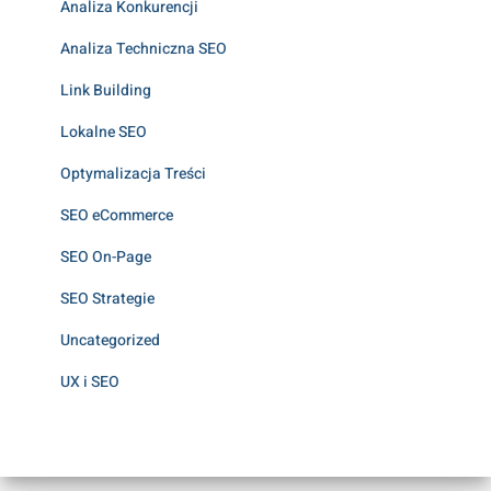
Analiza Konkurencji
Analiza Techniczna SEO
Link Building
Lokalne SEO
Optymalizacja Treści
SEO eCommerce
SEO On-Page
SEO Strategie
Uncategorized
UX i SEO