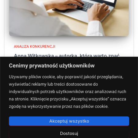
ANALIZA KONKURENCJI
Anna Witkowska – autorka, którą warto znać,
jeśli masz w domu dzieci
Cenimy prywatność użytkowników
Masz w domu dzieci? W takim razie autorka taka jak
Używamy plików cookie, aby poprawić jakość przeglądania,
Anna Witkowska to lektura, która realnie się przydaje — i
wyświetlać reklamy lub treści dostosowane do
to częściej, niż mogłoby się wydawać. Pisze o codziennej
indywidualnych potrzeb użytkowników oraz analizować ruch
opiece zdrowotnej w domu w sposób,
Dowiedz się więcej
na stronie. Kliknięcie przycisku „Akceptuj wszystkie” oznacza
zgodę na wykorzystywanie przez nas plików cookie.
Akceptuj wszystko
Dostosuj
Polityka prywatności