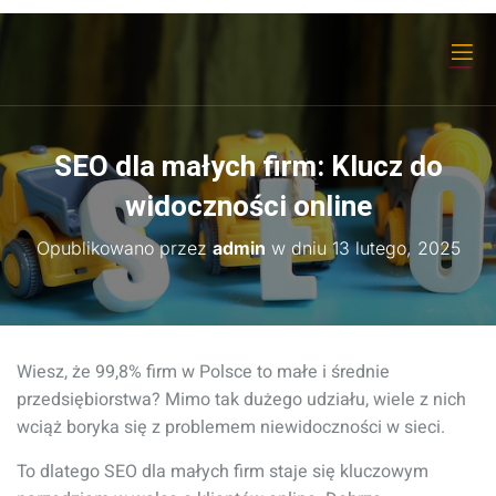
SEO dla małych firm: Klucz do
widoczności online
Opublikowano przez
admin
w dniu
13 lutego, 2025
Wiesz, że 99,8% firm w Polsce to małe i średnie
przedsiębiorstwa? Mimo tak dużego udziału, wiele z nich
wciąż boryka się z problemem niewidoczności w sieci.
To dlatego SEO dla małych firm staje się kluczowym