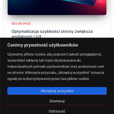
SEO ON-PAGE
Optymalizacja szybkości strony zwiększa
wydajność i UX
Czy wiesz, że 40% użytkowników opuszcza strony, które
Cenimy prywatność użytkowników
ładują się dłużej niż 3 sekundy? Optymalizacja szybkości
Używamy plików cookie, aby poprawić jakość przeglądania,
strony to nie tylko techniczny detal, lecz kluczowy
wyświetlać reklamy lub treści dostosowane do
element wydajności i satysfakcji użytkowników. Szybsze
indywidualnych potrzeb użytkowników oraz analizować ruch
ładowanie stron przekłada się na
Dowiedz się więcej
na stronie. Kliknięcie przycisku „Akceptuj wszystkie” oznacza
zgodę na wykorzystywanie przez nas plików cookie.
Akceptuj wszystko
Dostosuj
Polityka prywatności
Copyright © 2024. All rights reserved.
Odrzucać