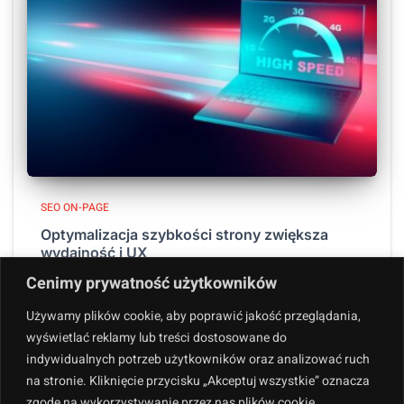
SEO ON-PAGE
Optymalizacja szybkości strony zwiększa
wydajność i UX
Czy wiesz, że 40% użytkowników opuszcza strony, które
Cenimy prywatność użytkowników
ładują się dłużej niż 3 sekundy? Optymalizacja szybkości
Używamy plików cookie, aby poprawić jakość przeglądania,
strony to nie tylko techniczny detal, lecz kluczowy
wyświetlać reklamy lub treści dostosowane do
element wydajności i satysfakcji użytkowników. Szybsze
indywidualnych potrzeb użytkowników oraz analizować ruch
ładowanie stron przekłada się na
Dowiedz się więcej
na stronie. Kliknięcie przycisku „Akceptuj wszystkie” oznacza
zgodę na wykorzystywanie przez nas plików cookie.