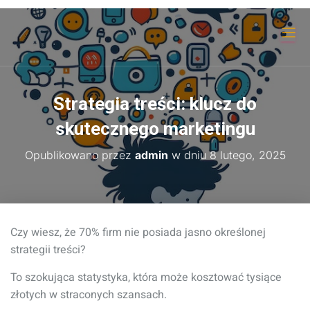
Strategia treści: klucz do
skutecznego marketingu
Opublikowano przez
admin
w dniu
8 lutego, 2025
Czy wiesz, że 70% firm nie posiada jasno określonej
strategii treści?
To szokująca statystyka, która może kosztować tysiące
złotych w straconych szansach.