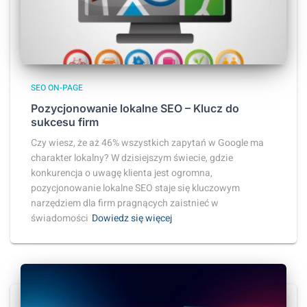
SEO ON-PAGE
Pozycjonowanie lokalne SEO – Klucz do
sukcesu firm
Czy wiesz, że aż 46% wszystkich zapytań w Google ma
charakter lokalny? W dzisiejszym świecie, gdzie
konkurencja o uwagę klienta jest ogromna,
pozycjonowanie lokalne SEO staje się kluczowym
narzędziem dla firm pragnących zaistnieć w
świadomości
Dowiedz się więcej