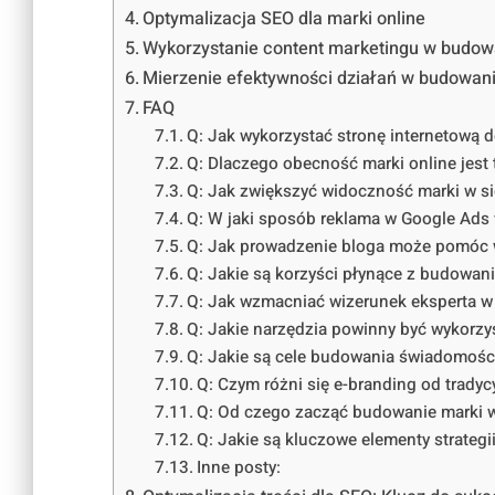
Optymalizacja SEO dla marki online
Wykorzystanie content marketingu w budowa
Mierzenie efektywności działań w budowani
FAQ
Q: Jak wykorzystać stronę internetową 
Q: Dlaczego obecność marki online jest
Q: Jak zwiększyć widoczność marki w s
Q: W jaki sposób reklama w Google Ads
Q: Jak prowadzenie bloga może pomóc 
Q: Jakie są korzyści płynące z budowa
Q: Jak wzmacniać wizerunek eksperta w 
Q: Jakie narzędzia powinny być wykorzy
Q: Jakie są cele budowania świadomości
Q: Czym różni się e-branding od trady
Q: Od czego zacząć budowanie marki w
Q: Jakie są kluczowe elementy strategi
Inne posty: