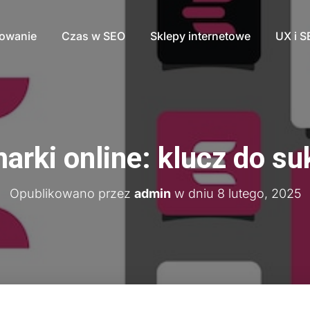
nowanie
Czas w SEO
Sklepy internetowe
UX i 
rki online: klucz do su
Opublikowano przez
admin
w dniu
8 lutego, 2025