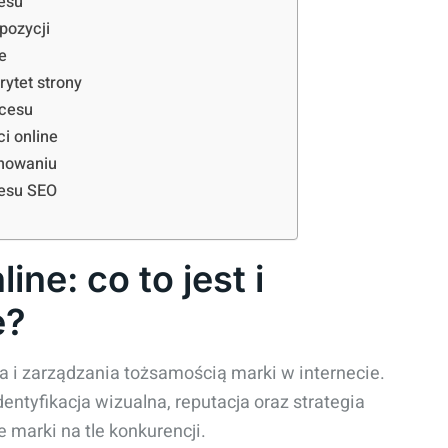
cesu
pozycji
e
rytet strony
kcesu
ci online
onowaniu
cesu SEO
ne: co to jest i
e?
a i zarządzania tożsamością marki w internecie.
entyfikacja wizualna, reputacja oraz strategia
 marki na tle konkurencji.