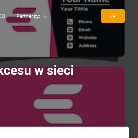
SEO
Partnerzy:
LV
kcesu w sieci