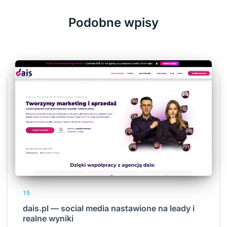
Podobne wpisy
15
dais.pl — social media nastawione na leady i
realne wyniki