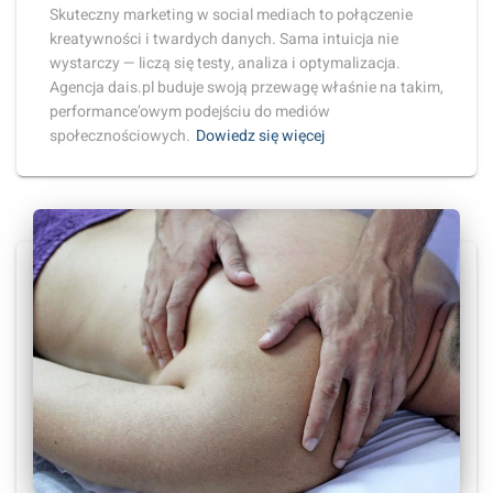
Skuteczny marketing w social mediach to połączenie
kreatywności i twardych danych. Sama intuicja nie
wystarczy — liczą się testy, analiza i optymalizacja.
Agencja dais.pl buduje swoją przewagę właśnie na takim,
performance’owym podejściu do mediów
społecznościowych.
Dowiedz się więcej