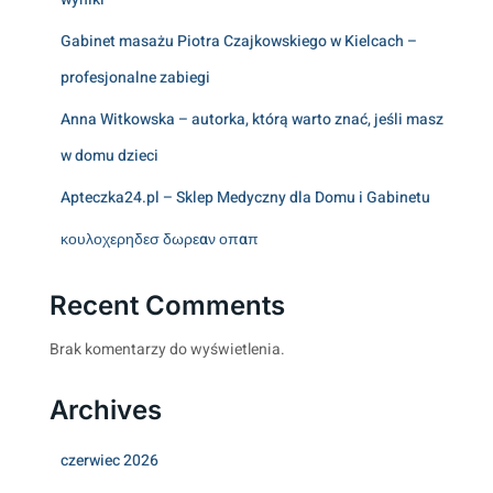
Gabinet masażu Piotra Czajkowskiego w Kielcach –
profesjonalne zabiegi
Anna Witkowska – autorka, którą warto znać, jeśli masz
w domu dzieci
Apteczka24.pl – Sklep Medyczny dla Domu i Gabinetu
κουλοχερηδεσ δωρεαν οπαπ
Recent Comments
Brak komentarzy do wyświetlenia.
Archives
czerwiec 2026