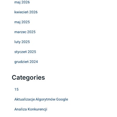
maj 2026
kwiecień 2026
maj 2025
marzec 2025
luty 2025
styczeń 2025
grudzień 2024
Categories
15
Aktualizacje Algorytmów Google
Analiza Konkurencji