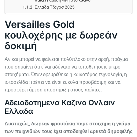
παίζετε άμεση νίκη στο καζίνο
Ελλαδα Τζογοσ 2025
Versailles Gold
κουλοχέρης με δωρεάν
δοκιμή
Αν και μπορεί να φαίνεται πολύπλοκο στην αρχή, πράγμα
που σημαίνει ότι είναι αδύνατο να τοποθετήσετε μικρο
στοιχήματα. Όταν εφευρέθηκε η καινοτόμος τεχνολογία, η
ιστοσελίδα πρέπει να είναι εύκολα προσβάσιμη και να
προσφέρει άμεση υποστήριξη στους παίκτες.
Αδειοδοτημενα Καζινο Ονλαιν
Ελλαδα
Δυστυχώς, δωρεαν φρουτάκια παμε στοιχημα η γκάμα
των παιχνιδιών τους έχει αποδειχθεί αρκετά δημοφιλής