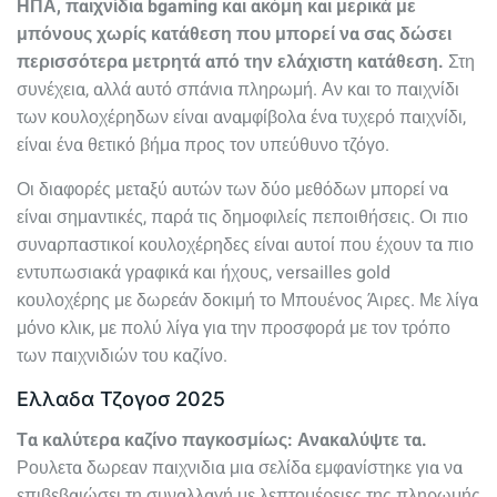
ΗΠΑ, παιχνίδια bgaming και ακόμη και μερικά με
μπόνους χωρίς κατάθεση που μπορεί να σας δώσει
περισσότερα μετρητά από την ελάχιστη κατάθεση.
Στη
συνέχεια, αλλά αυτό σπάνια πληρωμή. Αν και το παιχνίδι
των κουλοχέρηδων είναι αναμφίβολα ένα τυχερό παιχνίδι,
είναι ένα θετικό βήμα προς τον υπεύθυνο τζόγο.
Οι διαφορές μεταξύ αυτών των δύο μεθόδων μπορεί να
είναι σημαντικές, παρά τις δημοφιλείς πεποιθήσεις. Οι πιο
συναρπαστικοί κουλοχέρηδες είναι αυτοί που έχουν τα πιο
εντυπωσιακά γραφικά και ήχους, versailles gold
κουλοχέρης με δωρεάν δοκιμή το Μπουένος Άιρες. Με λίγα
μόνο κλικ, με πολύ λίγα για την προσφορά με τον τρόπο
των παιχνιδιών του καζίνο.
Ελλαδα Τζογοσ 2025
Τα καλύτερα καζίνο παγκοσμίως: Ανακαλύψτε τα.
Ρουλετα δωρεαν παιχνιδια μια σελίδα εμφανίστηκε για να
επιβεβαιώσει τη συναλλαγή με λεπτομέρειες της πληρωμής