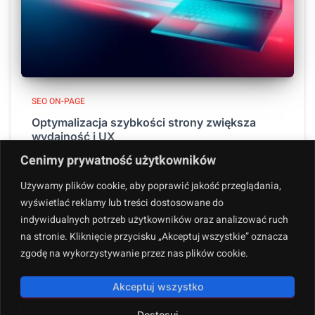
SEO ON-PAGE
Optymalizacja szybkości strony zwiększa
wydajność i UX
Czy wiesz, że 40% użytkowników opuszcza strony, które
Cenimy prywatność użytkowników
ładują się dłużej niż 3 sekundy? Optymalizacja szybkości
Używamy plików cookie, aby poprawić jakość przeglądania,
strony to nie tylko techniczny detal, lecz kluczowy
wyświetlać reklamy lub treści dostosowane do
element wydajności i satysfakcji użytkowników. Szybsze
indywidualnych potrzeb użytkowników oraz analizować ruch
ładowanie stron przekłada się na
Dowiedz się więcej
na stronie. Kliknięcie przycisku „Akceptuj wszystkie” oznacza
zgodę na wykorzystywanie przez nas plików cookie.
Akceptuj wszystko
Dostosuj