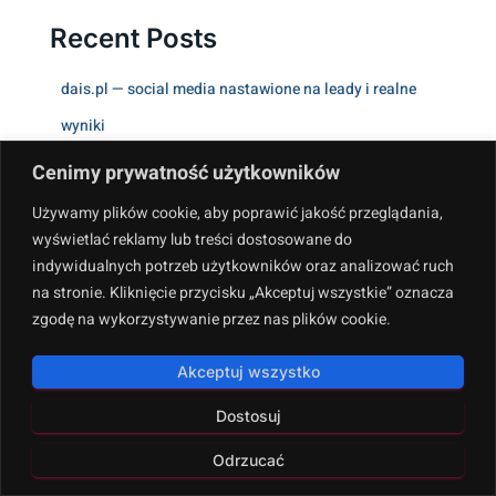
Recent Posts
dais.pl — social media nastawione na leady i realne
wyniki
Gabinet masażu Piotra Czajkowskiego w Kielcach –
Cenimy prywatność użytkowników
profesjonalne zabiegi
Używamy plików cookie, aby poprawić jakość przeglądania,
wyświetlać reklamy lub treści dostosowane do
Anna Witkowska – autorka, którą warto znać, jeśli masz
indywidualnych potrzeb użytkowników oraz analizować ruch
w domu dzieci
na stronie. Kliknięcie przycisku „Akceptuj wszystkie” oznacza
zgodę na wykorzystywanie przez nas plików cookie.
Apteczka24.pl – Sklep Medyczny dla Domu i Gabinetu
κουλοχερηδεσ δωρεαν οπαπ
Akceptuj wszystko
Dostosuj
Recent Comments
Odrzucać
Brak komentarzy do wyświetlenia.