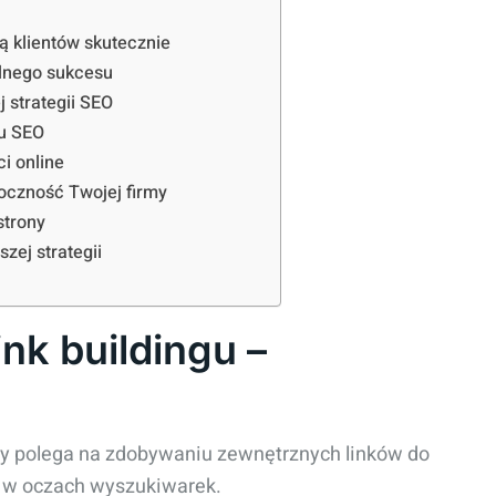
 klientów skutecznie
alnego sukcesu
 strategii SEO
su SEO
ci online
oczność Twojej firmy
strony
zej strategii
ink buildingu –
óry polega na zdobywaniu zewnętrznych linków do
et w oczach wyszukiwarek.