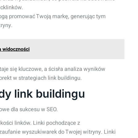
acklinków.
mogą promować Twoją markę, generując tym
ryny.
a widoczności
taje się kluczowe, a ścisła analiza wyników
kt w strategiach link buildingu.
y link buildingu
zowe dla sukcesu w SEO.
akości linków. Linki pochodzące z
aufanie wyszukiwarek do Twojej witryny. Linki