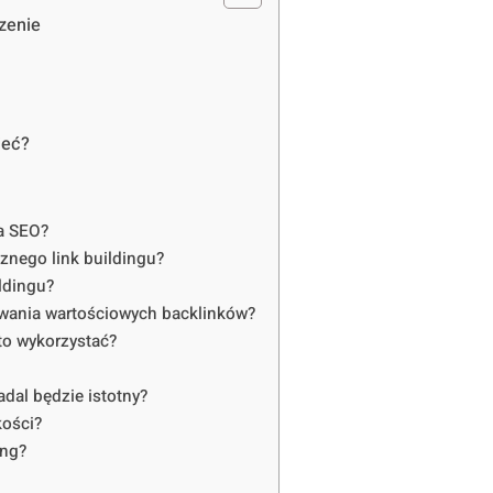
dzenie
ieć?
na SEO?
znego link buildingu?
ldingu?
wania wartościowych backlinków?
rto wykorzystać?
adal będzie istotny?
kości?
ing?