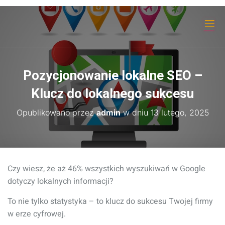
Pozycjonowanie lokalne SEO –
Klucz do lokalnego sukcesu
Opublikowano przez
admin
w dniu
13 lutego, 2025
Czy wiesz, że aż 46% wszystkich wyszukiwań w Google
dotyczy lokalnych informacji?
To nie tylko statystyka – to klucz do sukcesu Twojej firmy
w erze cyfrowej.