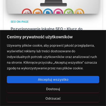
SEO ON-PAGE
Pozycjonowanie lokalne SEO – Klucz do
sukcesu firm
Cenimy prywatność użytkowników
Czy wiesz, że aż 46% wszystkich zapytań w Google ma
Używamy plików cookie, aby poprawić jakość przeglądania,
charakter lokalny? W dzisiejszym świecie, gdzie
wyświetlać reklamy lub treści dostosowane do
konkurencja o uwagę klienta jest ogromna,
pozycjonowanie lokalne SEO staje się kluczowym
indywidualnych potrzeb użytkowników oraz analizować ruch
narzędziem dla firm pragnących zaistnieć w
na stronie. Kliknięcie przycisku „Akceptuj wszystkie” oznacza
świadomości
Dowiedz się więcej
zgodę na wykorzystywanie przez nas plików cookie.
Akceptuj wszystko
Dostosuj
Odrzucać