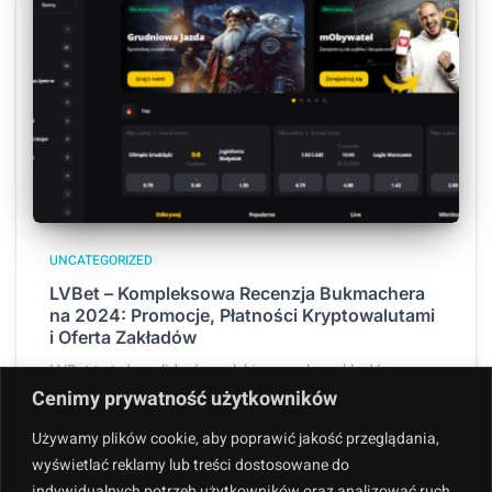
UNCATEGORIZED
LVBet – Kompleksowa Recenzja Bukmachera
na 2024: Promocje, Płatności Kryptowalutami
i Oferta Zakładów
LVBet to jeden z liderów polskiego rynku zakładów
bukmacherskich, który w 2024 roku jeszcze bardziej
Cenimy prywatność użytkowników
umocnił swoją pozycję dzięki nowoczesnym
Używamy plików cookie, aby poprawić jakość przeglądania,
rozwiązaniom i atrakcyjnej ofercie. Wprowadzenie
wyświetlać reklamy lub treści dostosowane do
płatności kryptowalutami oraz szeroka gama promocji i
indywidualnych potrzeb użytkowników oraz analizować ruch
zakładów sprawiają, że
Dowiedz się więcej