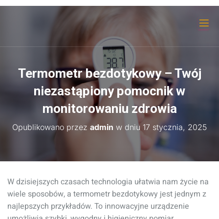
Termometr bezdotykowy – Twój
niezastąpiony pomocnik w
monitorowaniu zdrowia
Opublikowano przez
admin
w dniu
17 stycznia, 2025
W dzisiejszych czasach technologia ułatwia nam życie na
wiele sposobów, a termometr bezdotykowy jest jednym z
najlepszych przykładów. To innowacyjne urządzenie
umożliwia szybki, wygodny i higieniczny pomiar