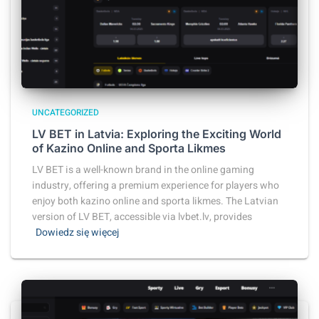
UNCATEGORIZED
LV BET in Latvia: Exploring the Exciting World
of Kazino Online and Sporta Likmes
LV BET is a well-known brand in the online gaming
industry, offering a premium experience for players who
enjoy both kazino online and sporta likmes. The Latvian
version of LV BET, accessible via lvbet.lv, provides
Dowiedz się więcej