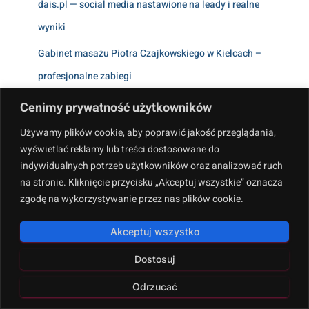
dais.pl — social media nastawione na leady i realne
wyniki
Gabinet masażu Piotra Czajkowskiego w Kielcach –
profesjonalne zabiegi
Anna Witkowska – autorka, którą warto znać, jeśli masz
Cenimy prywatność użytkowników
w domu dzieci
Używamy plików cookie, aby poprawić jakość przeglądania,
wyświetlać reklamy lub treści dostosowane do
Apteczka24.pl – Sklep Medyczny dla Domu i Gabinetu
indywidualnych potrzeb użytkowników oraz analizować ruch
κουλοχερηδεσ δωρεαν οπαπ
na stronie. Kliknięcie przycisku „Akceptuj wszystkie” oznacza
zgodę na wykorzystywanie przez nas plików cookie.
Recent Comments
Akceptuj wszystko
Brak komentarzy do wyświetlenia.
Dostosuj
Archives
Odrzucać