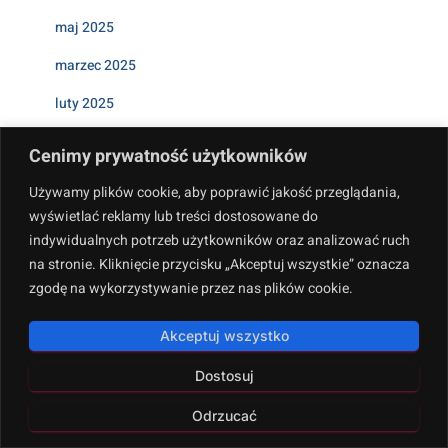
maj 2025
marzec 2025
luty 2025
styczeń 2025
Cenimy prywatność użytkowników
grudzień 2024
Używamy plików cookie, aby poprawić jakość przeglądania,
wyświetlać reklamy lub treści dostosowane do
Categories
indywidualnych potrzeb użytkowników oraz analizować ruch
na stronie. Kliknięcie przycisku „Akceptuj wszystkie” oznacza
15
zgodę na wykorzystywanie przez nas plików cookie.
Aktualizacje Algorytmów Google
Akceptuj wszystko
Analiza Konkurencji
Dostosuj
Analiza Techniczna SEO
Odrzucać
Link Building