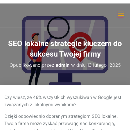
SEO lokalne strategie kluczem do
sukcesu Twojej firmy
Opublikowano przez
admin
w dniu
13 lutego, 2025
Czy wiesz, że 46% wszystkich wyszukiwań w Google jest
związanych z lokalnymi wynikami?
Dzięki odpowiednio dobranym strategiom SEO lokalne,
Twoja firma może zyskać przewagę nad konkurencją,