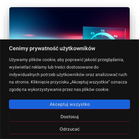
Cenimy prywatność użytkowników
Używamy plików cookie, aby poprawić jakość przeglądania,
wyświetlać reklamy lub treści dostosowane do
indywidualnych potrzeb użytkowników oraz analizować ruch
na stronie. Kliknięcie przycisku „Akceptuj wszystkie” oznacza
zgodę na wykorzystywanie przez nas plików cookie.
SEO ON-PAGE
Akceptuj wszystko
Optymalizacja szybkości strony zwiększa
wydajność i UX
Dostosuj
Czy wiesz, że 40% użytkowników opuszcza strony, które
Odrzucać
ładują się dłużej niż 3 sekundy? Optymalizacja szybkości
strony to nie tylko techniczny detal, lecz kluczowy